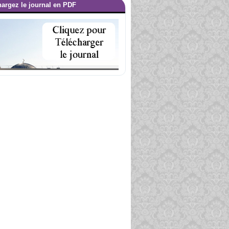
hargez le journal en PDF
Les Kharijites [Al Khawarij]
01.06.2010
|
A UNE :
Douceur et compassion
01.01.2009
|
 LA UNE :
ils de Marie [‘Issa Ibn Mariam] (1/3)
01.04.2008
|
Edito Août
05.08.2017
|
A LA UNE :
Ali Ibn Abi Taleb
30.06.2017
|
A LA UNE :
Le discours d’arrivée à Médine
30.06.2017
|
E :
sermon d’adieu du Prophète (saws)
30.06.2017
|
La Foi Véritable
05.05.2017
|
A LA UNE :