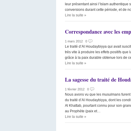
leur présentant ainsi l’Islam authentique
conversions durant cette période, et de n
Lire la suite
»
Correspondance avec les emp
1 mars 2012
|
0
Le traité d’Al Houdaybiyya qui avait sus
très vite à produire les effets positifs que 
grâce à la paix durable obtenue lors de ce
Lire la suite
»
La sagesse du traité de Houd
1 février 2012
|
0
Nous avons vu que les musulmans furent très
du traité d’Al Houdaybiyya, dont les condi
Al Khattab, pourtant connu pour son gran
au Prophète (paix et…
Lire la suite
»