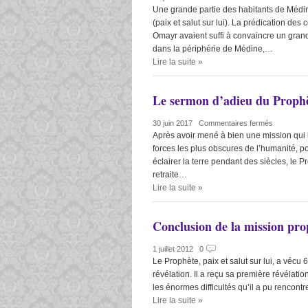
Une grande partie des habitants de Médin
(paix et salut sur lui). La prédication de
Omayr avaient suffi à convaincre un grand 
dans la périphérie de Médine,…
Lire la suite
»
Le sermon d’adieu du Prophè
30 juin 2017
|
Commentaires fermés
Après avoir mené à bien une mission qui l’
forces les plus obscures de l’humanité, po
éclairer la terre pendant des siècles, le 
retraite…
Lire la suite
»
Conclusion de la mission pro
1 juillet 2012
|
0
Le Prophète, paix et salut sur lui, a vécu 
révélation. Il a reçu sa première révélati
les énormes difficultés qu’il a pu rencont
Lire la suite
»