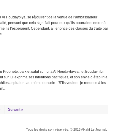
à Al Houdaybiya, se réjouirent de la venue de l’ambassadeur
ité, pensant que cela signifiait pour eux qu’ils pourraient entrer à
e ils l’espéraient. Cependant, à l’énoncé des clauses du traité par
que…
rophète, paix et salut sur lui à Al Houdaybiyya, fut Boudayl ibn
t sur lui exprima ses intentions pacifiques, et son envie d’établir la
chites aspiraient au même dessein : ‘S’ils veulent, je renonce à les
nir…
5
Suivant »
Tous les droits sont réservés. © 2013 Alkahf Le Journal.