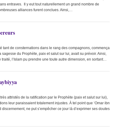
 sans entraves. Il y eut tout naturellement un grand nombre de
ombreuses alliances furent conclues. Ainsi,…
ereurs
cité tant de consternations dans le rang des compagnons, commença
la sagesse du Prophète, paix et salut sur lui, avait su prévoir. Ainsi,
 traité, l’Islam pu prendre une toute autre dimension, en sortant…
aybiyya
 attristés de la ratification par le Prophète (paix et salut sur lui),
tions leur paraissaient totalement injustes. À tel point que ‘Omar ibn
d discernement, ne put s’empêcher ce jour là d’exprimer ses doutes