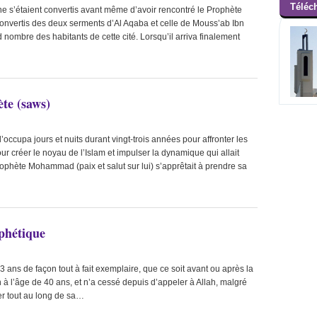
Téléc
e s’étaient convertis avant même d’avoir rencontré le Prophète
A L
s convertis des deux serments d’Al Aqaba et celle de Mouss’ab Ibn
nombre des habitants de cette cité. Lorsqu’il arriva finalement
A
Jésus f
A LA UNE :
te (saws)
A LA UN
occupa jours et nuits durant vingt-trois années pour affronter les
Le 
A LA UNE :
ur créer le noyau de l’Islam et impulser la dynamique qui allait
Prophète Mohammad (paix et salut sur lui) s’apprêtait à prendre sa
phétique
63 ans de façon tout à fait exemplaire, que ce soit avant ou après la
on à l’âge de 40 ans, et n’a cessé depuis d’appeler à Allah, malgré
rer tout au long de sa…