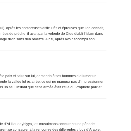
lui), après les nombreuses difficultés et épreuves que l’on connait,
années de prêche, il avait par la volonté de Dieu établi l’Islam dans
sage divin sans rien omettre. Ainsi, après avoir accompli son…
ète paix et salut sur lui, demanda à ses hommes d’allumer un
ute la vallée fut éclairée, ce qui ne manqua pas d’impressionner
pas un seul instant que cette armée était celle du Prophète paix et…
acte d’Al Houdaybiyya, les musulmans connurent une période
urent se consacrer à la rencontre des différentes tribus d’Arabie,