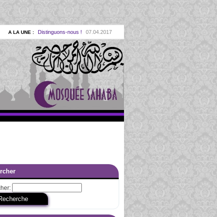
Distinguons-nous !
07.04.2017
|
A LA UNE :
Le Coran, la Sounnah… & la raison
10.02.2017
|
Mohamed Rasoul Allah
27.01.2017
|
A LA UNE :
La reconquête de nos valeurs
27.01.2017
|
E :
Les bien-aimés d’Allah
11.11.2016
|
A LA UNE :
La Sounnah à la lumière du Coran
03.10.2014
|
La consécration à Dieu (al ikhlas)
04.10.2013
|
Se remettre en cause
07.09.2013
|
A LA UNE :
e Dieu dans l’éducation prophétique
01.11.2012
|
Youssouf : une école pour nous
01.07.2012
|
 :
rcher
lam et l’engagement dans la société
01.06.2012
|
an ou l’excellence dans les oeuvres
01.02.2012
|
her:
aymiya, Ibn al Qayyim & Ibn al Jawzi
01.07.2011
|
La loyauté envers le Coran
01.11.2010
|
 UNE :