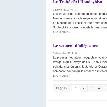
Le Traité d’Al Houdaybiya
1 janvier 2012
|
0
Les croyants qui attendaient patiemment 
Mecquois en vue de la négociation d’un tra
La Mecque pour effectuer leur ‘Omra comm
Souhayl, ils restèrent stupéfaits, tandis 
Lire la suite
»
Le serment d’allégeance
1 décembre 2011
|
0
Le premier médiateur mecquois envoyé au P
Warqa’ à qui l’Envoyé de Dieu, paix et salu
paix dans la région, si toutefois les Quray
combattre pourvu qu’ils cessent d’interve
Lire la suite
»
Page 1 / 5
1
2
3
4