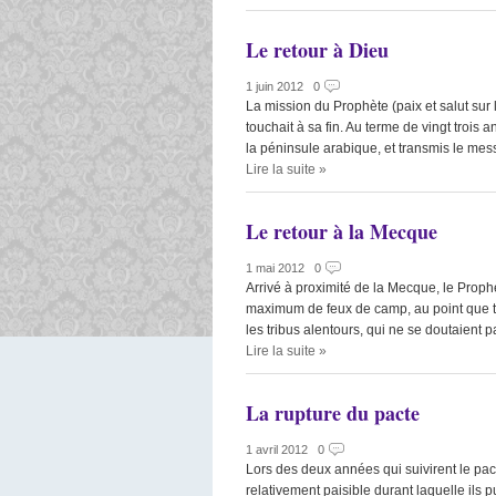
Le retour à Dieu
1 juin 2012
|
0
La mission du Prophète (paix et salut sur 
touchait à sa fin. Au terme de vingt trois 
la péninsule arabique, et transmis le mes
Lire la suite
»
Le retour à la Mecque
1 mai 2012
|
0
Arrivé à proximité de la Mecque, le Proph
maximum de feux de camp, au point que to
les tribus alentours, qui ne se doutaient 
Lire la suite
»
La rupture du pacte
1 avril 2012
|
0
Lors des deux années qui suivirent le p
relativement paisible durant laquelle ils p