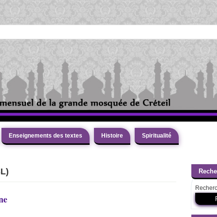
A LA UNE :
A LA UN
Comprendre 
A LA UNE :
A LA UNE :
Enseignements des textes
Histoire
Spiritualité
L’amour d
A LA UNE :
A LA UNE
L)
Reche
L’Is
A LA UNE :
Al ihs
A LA UNE :
Recherc
ne
Entre ‘salafisme’ et ‘soufisme’, chez Ibn T
A LA UNE :
A LA