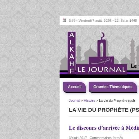
5:39 - Vendredi 7 août, 2026
- 22. Safar 1448
Accueil
Grandes Thématiques
Journal
>
Histoire
>
La vie du Prophète (psl)
LA VIE DU PROPHÈTE (PS
Le discours d’arrivée à Médi
30 juin 2017
|
Commentaires fermés