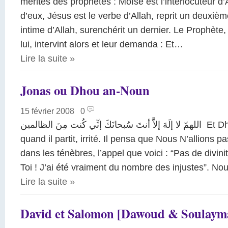
mérites des prophètes : Moïse est l’interlocuteur d’Al
d’eux, Jésus est le verbe d’Allah, reprit un deuxiè
intime d’Allah, surenchérit un dernier. Le Prophète, 
lui, intervint alors et leur demanda : Et…
Lire la suite
»
Jonas ou Dhou an-Noun
15 février 2008
|
0
اللهمّ لا إلَهَ إلاَّ أنتَ سُبحانَكَ إنِّي كُنت مِنَ الظالمين Et Dhou an-Noun (Jonas)
quand il partit, irrité. Il pensa que Nous N’allions pas
dans les ténèbres, l’appel que voici : “Pas de divinit
Toi ! J’ai été vraiment du nombre des injustes”. 
Lire la suite
»
David et Salomon [Dawoud & Soulaym