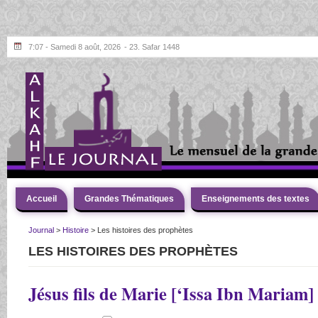
7:07 - Samedi 8 août, 2026
- 23. Safar 1448
Accueil
Grandes Thématiques
Enseignements des textes
Journal
>
Histoire
>
Les histoires des prophètes
LES HISTOIRES DES PROPHÈTES
Jésus fils de Marie [‘Issa Ibn Mariam] 