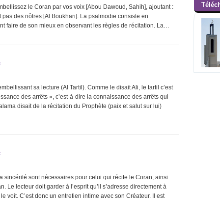
Téléc
: Embellissez le Coran par vos voix [Abou Dawoud, Sahih], ajoutant :
A L
 pas des nôtres [Al Boukhari]. La psalmodie consiste en
t faire de son mieux en observant les règles de récitation. La…
A
Jésus f
A LA UNE :
e
A LA UN
mbellissant sa lecture (Al Tartil). Comme le disait Ali, le tartil c’est
issance des arrêts », c’est-à-dire la connaissance des arrêts qui
Le 
A LA UNE :
ama disait de la récitation du Prophète (paix et salut sur lui)
e
a sincérité sont nécessaires pour celui qui récite le Coran, ainsi
. Le lecteur doit garder à l’esprit qu’il s’adresse directement à
h le voit. C’est donc un entretien intime avec son Créateur. Il est