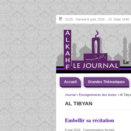
16:25 - Samedi 8 août, 2026
- 23. Safar 1448
Accueil
Grandes Thématiques
Journal
>
Enseignements des textes
>
Al Tiby
AL TIBYAN
Embellir sa récitation
6 mai 2016
|
Commentaires fermés