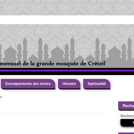
A LA UNE :
A LA UN
Comprendre 
A LA UNE :
A LA UNE :
Enseignements des textes
Histoire
Spiritualité
L’amour d
A LA UNE :
an
A LA UNE
Reche
L’Is
A LA UNE :
Al ihs
A LA UNE :
Recherc
Entre ‘salafisme’ et ‘soufisme’, chez Ibn T
A LA UNE :
A LA