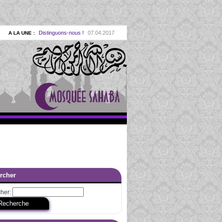
Distinguons-nous !
07.04.2017
|
A LA UNE :
Le Coran, la Sounnah… & la raison
10.02.2017
|
Mohamed Rasoul Allah
27.01.2017
|
A LA UNE :
La reconquête de nos valeurs
27.01.2017
|
E :
Les bien-aimés d’Allah
11.11.2016
|
A LA UNE :
La Sounnah à la lumière du Coran
03.10.2014
|
La consécration à Dieu (al ikhlas)
04.10.2013
|
Se remettre en cause
07.09.2013
|
A LA UNE :
e Dieu dans l’éducation prophétique
01.11.2012
|
Youssouf : une école pour nous
01.07.2012
|
 :
rcher
lam et l’engagement dans la société
01.06.2012
|
an ou l’excellence dans les oeuvres
01.02.2012
|
her:
aymiya, Ibn al Qayyim & Ibn al Jawzi
01.07.2011
|
La loyauté envers le Coran
01.11.2010
|
 UNE :