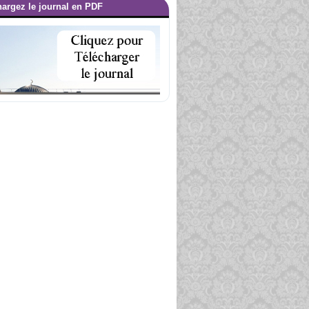
hargez le journal en PDF
Les Kharijites [Al Khawarij]
01.06.2010
|
A UNE :
Douceur et compassion
01.01.2009
|
 LA UNE :
ils de Marie [‘Issa Ibn Mariam] (1/3)
01.04.2008
|
Edito Août
05.08.2017
|
A LA UNE :
Ali Ibn Abi Taleb
30.06.2017
|
A LA UNE :
Le discours d’arrivée à Médine
30.06.2017
|
E :
sermon d’adieu du Prophète (saws)
30.06.2017
|
La Foi Véritable
05.05.2017
|
A LA UNE :