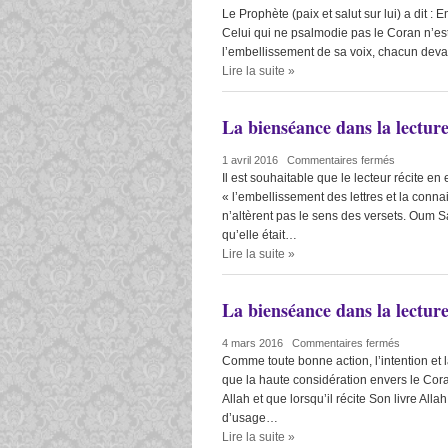
Le Prophète (paix et salut sur lui) a dit 
Celui qui ne psalmodie pas le Coran n’est
l’embellissement de sa voix, chacun devan
Lire la suite
»
La bienséance dans la lectur
1 avril 2016
|
Commentaires fermés
Il est souhaitable que le lecteur récite en e
« l’embellissement des lettres et la conna
n’altèrent pas le sens des versets. Oum Sal
qu’elle était…
Lire la suite
»
La bienséance dans la lectur
4 mars 2016
|
Commentaires fermés
Comme toute bonne action, l’intention et l
que la haute considération envers le Coran
Allah et que lorsqu’il récite Son livre Alla
d’usage…
Lire la suite
»