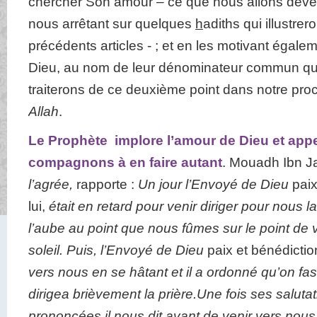
chercher Son amour – ce que nous allons déve
nous arrêtant sur quelques
h
adiths qui illustrer
précédents articles - ; et en les motivant égale
Dieu, au nom de leur dénominateur commun qu’é
traiterons de ce deuxième point dans notre proc
Allah
.
Le Prophète implore l’amour de Dieu et appe
compagnons à en faire autant
. Mouadh Ibn J
l’agrée,
rapporte :
Un jour l’Envoyé de Dieu
paix
lui,
était en retard pour venir diriger pour nous la
l’aube au point que nous fûmes sur le point de v
soleil. Puis, l’Envoyé de Dieu
paix et bénédiction
vers nous en se hâtant et il a ordonné qu’on fass
dirigea brièvement la prière.
Une fois ses salutat
prononcées il nous dit avant de venir vers nous