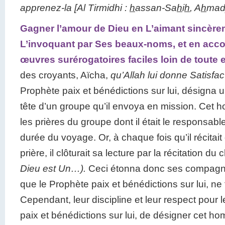
apprenez-la
[Al Tirmidhi :
h
assan-Sa
h
i
h
, A
h
mad
Gagner l’amour de Dieu en L’aimant sincère
L’invoquant par Ses beaux-noms, et en acc
œuvres surérogatoires faciles loin de toute 
des croyants, Aïcha,
qu’Allah lui donne Satisfac
Prophète paix et bénédictions sur lui, désigna 
tête d’un groupe qu’il envoya en mission. Cet 
les prières du groupe dont il était le responsabl
durée du voyage. Or, à chaque fois qu’il récitai
prière, il clôturait sa lecture par la récitation du
Dieu est Un…).
Ceci étonna donc ses compagn
que le Prophète paix et bénédictions sur lui, ne 
Cependant, leur discipline et leur respect pour 
paix et bénédictions sur lui, de désigner cet 