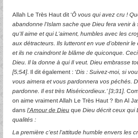
Allah Le Très Haut dit ‘
Ô vous qui avez cru ! Que
abandonne l’Islam sache que Dieu fera venir à
qu’Il aime et qui L’aiment, humbles avec les cr
aux détracteurs. Ils lutteront en vue d’obtenir l
et ils ne craindront le blâme de quiconque. Cec
Dieu. Il la donne à qui Il veut. Dieu embrasse t
[
5;54
]
. Il dit également : ‘
Dis : Suivez-moi, si vo
vous aimera et vous pardonnera vos péchés. Di
pardonne. Il est très Miséricordieux.’
[
3;31
].
Comm
on aime vraiment Allah Le Très Haut ? Ibn Al J
dans
l’Amour de Dieu
que
Dieu décrit ceux qui 
qualités :
La première c’est l’attitude humble envers les cr