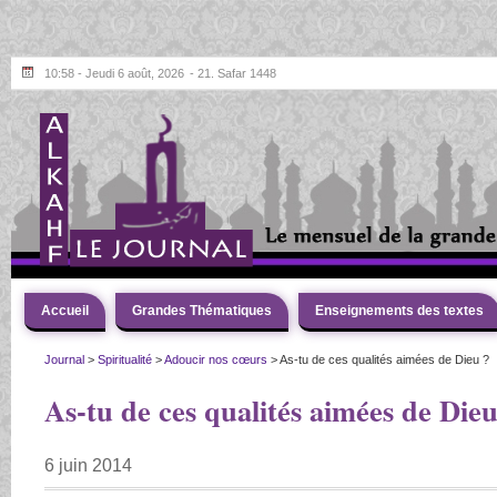
10:58 - Jeudi 6 août, 2026
- 21. Safar 1448
Accueil
Grandes Thématiques
Enseignements des textes
Journal
>
Spiritualité
>
Adoucir nos cœurs
> As-tu de ces qualités aimées de Dieu ?
As-tu de ces qualités aimées de Dieu
6 juin 2014