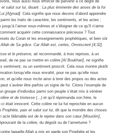
vons, nous aussi nous efforcer de parvenir à ce degré de
 et salut sur lui
, disant :
La plus éminente des anses de la foi
Lui [A
h
mad].
Cela signifie que nous devons d’abord apprendre
parmi les traits de caractère, les sentiments, et les actes ;
e jusqu’à l’aimer nous-mêmes et s’éloigner de ce qu’Il n’aime
 comment acquérir cette connaissance précieuse ? Tout
rsets du Coran et les enseignements prophétiques, et bien sûr
llah de Sa grâce. Car Allah est, certes, Omniscient [4;32].
isse et le préserve,
ait recommandé, à trois reprises, à un
seil, de ne pas se mettre en colère
[Al Boukhari]
, ne signifie
is sentiment, ou un sentiment proscrit. Cela nous montre plutôt
ensation lorsqu’elle nous envahit, pour ne pas qu’elle nous
on, et qu’elle nous incite ainsi à tenir des propos ou des actes
 peut s’avérer être parfois un signe de foi. Citons l’exemple de
u’un groupe d’individus parmi son peuple s’était mis à vénérer
olère et de tristesse (…)
et qu’il
réprimanda son frère, le
-ci était innocent
.
Cette colère ne lui fut reprochée en aucun
le Prophète,
paix et salut sur lui,
dit que la moindre des choses
’un acte blâmable est
de le rejeter dans son cœur [Mouslim]
,
n éprouvant de la colère, du dégoût ou de l’amertume ?
contre laquelle Allah a mis en garde son Prophète et les