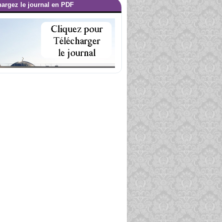
hargez le journal en PDF
Les Kharijites [Al Khawarij]
01.06.2010
|
A UNE :
Douceur et compassion
01.01.2009
|
 LA UNE :
ils de Marie [‘Issa Ibn Mariam] (1/3)
01.04.2008
|
Edito Août
05.08.2017
|
A LA UNE :
Ali Ibn Abi Taleb
30.06.2017
|
A LA UNE :
Le discours d’arrivée à Médine
30.06.2017
|
E :
sermon d’adieu du Prophète (saws)
30.06.2017
|
La Foi Véritable
05.05.2017
|
A LA UNE :