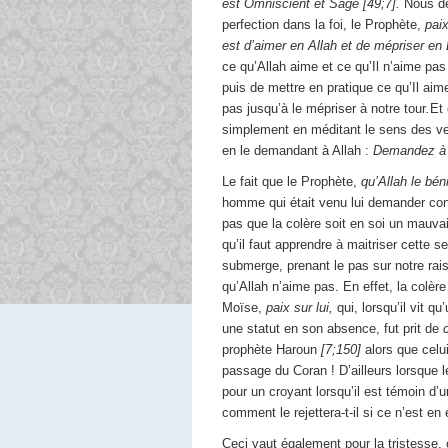
est Omniscient et Sage [49;7]
.
Nous de
perfection dans la foi, le Prophète,
paix
est d’aimer en Allah et de mépriser en 
ce qu’Allah aime et ce qu’Il n’aime pas 
puis de mettre en pratique ce qu’Il aim
pas jusqu’à le mépriser à notre tour
.
Et
simplement en méditant le sens des ve
en le demandant à Allah :
Demandez à A
Le fait que le Prophète,
qu’Allah le bén
homme qui était venu lui demander con
pas que la colère soit en soi un mauva
qu’il faut apprendre à maitriser cette s
submerge, prenant le pas sur notre rais
qu’Allah n’aime pas. En effet, la colère
Moïse,
paix sur lui,
qui, lorsqu’il vit q
une statut en son absence, fut prit de
c
prophète Haroun
[7;150]
alors que celui
passage du Coran ! D’ailleurs lorsque 
pour un croyant lorsqu’il est témoin d
comment le rejettera-t-il si ce n’est e
Ceci vaut également pour la tristesse, 