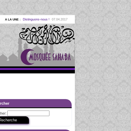
Distinguons-nous !
07.04.2017
|
A LA UNE :
Le Coran, la Sounnah… & la raison
10.02.2017
|
Mohamed Rasoul Allah
27.01.2017
|
A LA UNE :
La reconquête de nos valeurs
27.01.2017
|
E :
Les bien-aimés d’Allah
11.11.2016
|
A LA UNE :
La Sounnah à la lumière du Coran
03.10.2014
|
La consécration à Dieu (al ikhlas)
04.10.2013
|
Se remettre en cause
07.09.2013
|
A LA UNE :
e Dieu dans l’éducation prophétique
01.11.2012
|
Youssouf : une école pour nous
01.07.2012
|
 :
rcher
lam et l’engagement dans la société
01.06.2012
|
an ou l’excellence dans les oeuvres
01.02.2012
|
her:
aymiya, Ibn al Qayyim & Ibn al Jawzi
01.07.2011
|
La loyauté envers le Coran
01.11.2010
|
 UNE :