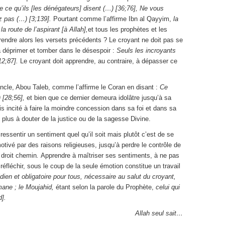
e ce qu’ils [les dénégateurs] disent (…) [36;76], Ne vous
ez pas (…) [3;139].
Pourtant comme l’affirme Ibn al Qayyim,
la
la route de l’aspirant [à Allah],
et tous les prophètes et les
ndre alors les versets précédents ? Le croyant ne doit pas se
’à déprimer et tomber dans le désespoir :
Seuls les incroyants
12;87].
Le croyant doit apprendre, au contraire, à dépasser ce
cle, Abou Taleb, comme l’affirme le Coran en disant :
Ce
) [28;56],
et bien que ce dernier demeura idolâtre jusqu’à sa
s incité à faire la moindre concession dans sa foi et dans sa
 plus à douter de la justice ou de la sagesse Divine.
essentir un sentiment quel qu’il soit mais plutôt c’est de se
 motivé par des raisons religieuses, jusqu’à perdre le contrôle de
 droit chemin
.
Apprendre à maîtriser ses sentiments, à ne pas
 réfléchir, sous le coup de la seule émotion constitue un travail
idien et obligatoire pour tous, nécessaire au salut du croyant,
mane ; le Moujahid,
étant selon la parole du Prophète,
celui qui
].
Allah seul sait…