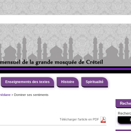
A LA UNE :
A LA UN
Comprendre 
A LA UNE :
A LA UNE :
Enseignements des textes
Histoire
Spiritualité
L’amour d
A LA UNE :
 médiane
> Dominer ses sentiments
A LA UNE
Reche
L’Is
A LA UNE :
Al ihs
A LA UNE :
Recherc
Télécharger l'article en PDF
Entre ‘salafisme’ et ‘soufisme’, chez Ibn T
A LA UNE :
A LA