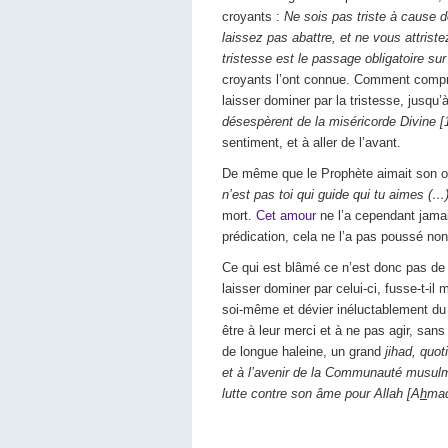
croyants :
Ne sois pas triste à cause d
laissez pas abattre, et ne vous attrist
tristesse est le passage obligatoire sur 
croyants l’ont connue. Comment compre
laisser dominer par la tristesse, jusqu
désespèrent de la miséricorde Divine [
sentiment, et à aller de l’avant.
De même que le Prophète aimait son on
n’est pas toi qui guide qui tu aimes (…
mort.
Cet amour
ne l’a cependant jamai
prédication, cela ne l’a pas poussé non
Ce qui est blâmé ce n’est donc pas de r
laisser dominer par celui-ci, fusse-t-il
soi-même et dévier inéluctablement du
être à leur merci et à ne pas agir, sans
de longue haleine, un grand
jihad, quot
et à l’avenir de la Communauté musul
lutte contre son âme pour Allah [A
h
mad