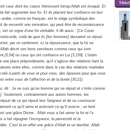
Téléc
ont ceux dont les cœurs frémissent lorsqu’Allah est évoqué. Et
A L
a fait augmenter leur foi. Et ils placent leur confiance en leur
A
e arabe, comme en français, est le siège symbolique des
Jésus f
it de ressentir une sensation, qui peut être de reconnaissance
A LA UNE :
 est un signe d’une foi véritable. Il dit aussi :
[Ce Coran
iséricorde, voilà de quoi ils [les hommes] devraient se réjouir
rset, par un sentiment, ici la réjouissance, que la foi se
 Allah décrit ses bons serviteurs comme ceux qui sont
A LA UN
ent
[5;54] ou
ceux qui ont confiance en Lui
[3;159]
. L’Islam
Le 
A LA UNE :
 une place prépondérante, qu’il s’agisse des relations liant la
réatures entre elles, comme dans le cas des relations maritales
 créé à partir de vous et pour vous, des épouses pour que vous
 mis entre vous de l’affection et de la bonté [30;21].
ui,
dit :
Je ne suis qu’un homme qui se réjouit et s’irrite comme
m].
Seulement, contrairement aux autres hommes, les
 réjouir de ce qui réjouit leur Seigneur et de se courroucer
aiment ce qu’Il aime et exècrent ce qu’Il exècre ; se lient
 est une grâce Divine :
Allah vous a fait aimer la foi et l’a
 a fait répugner l’incroyance, la perversité et la
és. C’est là en effet une grâce d’Allah et un bienfait. Allah