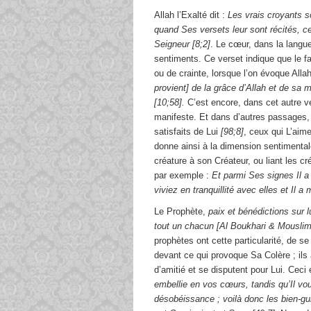
Allah l’Exalté dit :
Les vrais croyants s
quand Ses versets leur sont récités, cel
Seigneur [8;2]
. Le cœur, dans la langu
sentiments. Ce verset indique que le fa
ou de crainte, lorsque l’on évoque Allah,
provient] de la grâce d’Allah et de sa m
[10;58].
C’est encore, dans cet autre ve
manifeste. Et dans d’autres passages,
satisfaits de Lui
[98;8]
, ceux qui L’aim
donne ainsi à la dimension sentimentale
créature à son Créateur, ou liant les c
par exemple :
Et parmi Ses signes Il a
viviez en tranquillité avec elles et Il a
Le Prophète,
paix et bénédictions sur l
tout un chacun [Al Boukhari & Mousli
prophètes ont cette particularité, de se
devant ce qui provoque Sa Colère ; ils 
d’amitié et se disputent pour Lui. Ceci
embellie en vos cœurs, tandis qu’Il vous
désobéissance ; voilà donc les bien-guid